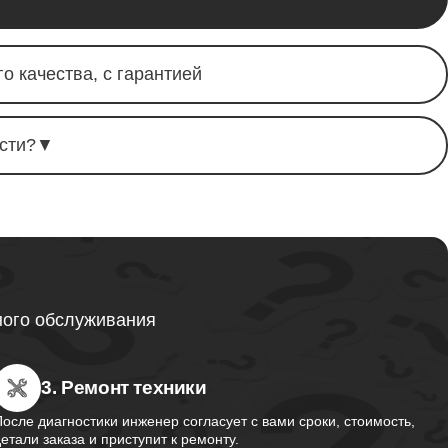
от 1595
о качества, с гарантией
от 1130
сти?
▼
от 2750
от 1495
ного обслуживания
3. Ремонт техники
от 2700
После диагностики инженер согласует с вами сроки, стоимость,
детали заказа и приступит к ремонту.