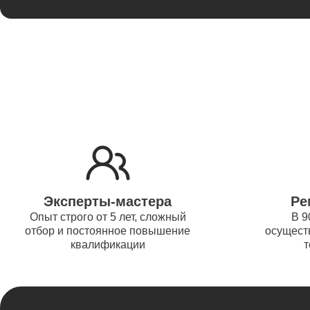
Thunder
Ремонт 
Ремонт 
Thunder
Ремонт 
Эксперты-мастера
Ре
Ремонт 
Опыт строго от 5 лет, сложный
В 9
отбор и постоянное повышение
осуществ
Thunder
квалификации
т
Ремонт 