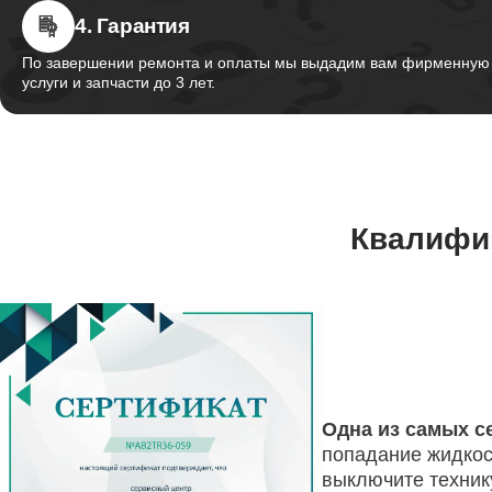
Настрой
4. Гарантия
По завершении ремонта и оплаты мы выдадим вам фирменную г
услуги и запчасти до 3 лет.
Ремонт 
Thunder
Ремонт 
Квалифи
Установ
Thunder
Ремонт 
Thunder
Одна из самых с
попадание жидкос
выключите техник
Ремонт 