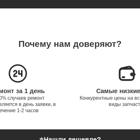
obot
термопасты ноутбуков Thunderobot
70
Почему нам доверяют?
системы охлаждения ноутбуков
110
obot
процессора ноутбуков Thunderobot
110
монт за 1 день
Самые низки
оперативной памяти ноутбуков
0% случаев ремонт
Конкурентные цены на вс
70
ляется в день заявки, в
виды запчас
obot
ечение 1-2 часов
микрофона ноутбуков Thunderobot
120
⭐
Нашли дешевле?