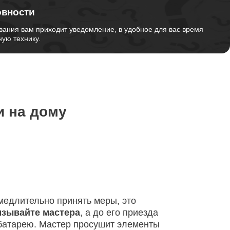
овности
от 1260
вания вам приходит уведомление, в удобное для вас время
ую технику.
от 1045
от 1620
и на дому
от 1170
от 1500
амедлительно принять меры, это
ызывайте мастера
, а до его приезда
 батарею. Мастер просушит элементы