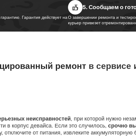
ка Wi-Fi ноутбуков Thunderobot
5. Сообщаем о гот
110
арантию. Гарантия действует на
О завершении ремонта и тестиро
курьер привезет отремонтированн
петель крышки ноутбуков
50
obot
вебкамеры ноутбуков Thunderobot
70
цированный ремонт
в сервисе 
ка драйверов ноутбуков
60
obot
жесткого диска ноутбуков
70
obot
ерьезных неисправностей
, при которой нужно нез
ти в корпус девайса. Если это случилось,
срочно в
у, отключите от питания, извлеките аккумуляторную
цепей питания ноутбуков