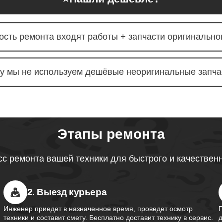
звуковой карты ноутбуков
90
obot
ость ремонта входят работы + запчасти оригинальног
тачпада ноутбуков Thunderobot
90
у мы не используем дешёвые неоригинальные запча
южного моста ноутбуков
70
obot
Этапы ремонта
контроллера питания ноутбуков
100
obot
с ремонта вашей техники для быстрого и качествен
шим-контроллера ноутбуков
2. Выезд курьера
60
obot
Инженер приедет в назначенное время, проведет осмотр
техники и составит смету. Бесплатно доставит технику в сервис.