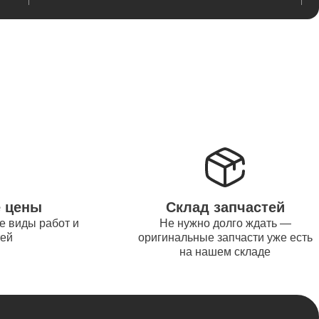
от 845
от 1200
от 1500
е цены
Склад запчастей
е виды работ и
Не нужно долго ждать —
от 995
тей
оригинальные запчасти уже есть
на нашем складе
от 2600