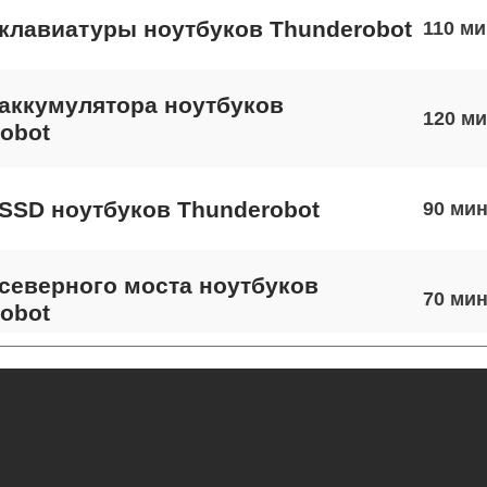
клавиатуры ноутбуков Thunderobot
110
аккумулятора ноутбуков
120
obot
SSD ноутбуков Thunderobot
90
северного моста ноутбуков
70
obot
экрана ноутбуков Thunderobot
50
 шлейфа матрицы ноутбуков
40